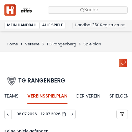
Suche
MEIN HANDBALL
ALLE SPIELE
Handball360 Registrierung
Home
Vereine
TG Rangenberg
Spielplan
TG RANGENBERG
TEAMS
VEREINSSPIELPLAN
DER VEREIN
SPIELGEM
06.07.2026 - 12.07.2026
Keine
Spiele gefunden