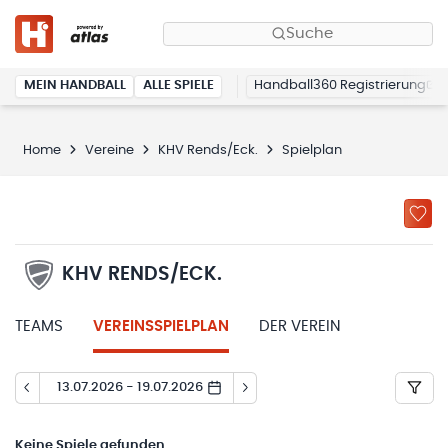
Suche
MEIN HANDBALL
ALLE SPIELE
Handball360 Registrierung
Home
Vereine
KHV Rends/Eck.
Spielplan
KHV RENDS/ECK.
TEAMS
VEREINSSPIELPLAN
DER VEREIN
13.07.2026 - 19.07.2026
Keine
Spiele gefunden