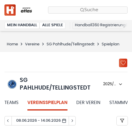
Suche
MEIN HANDBALL
ALLE SPIELE
Handball360 Registrierung
Home
Vereine
SG Pahlhude/Tellingstedt
Spielplan
SG
2025/26
PAHLHUDE/TELLINGSTEDT
TEAMS
VEREINSSPIELPLAN
DER VEREIN
STAMMVER
08.06.2026 - 14.06.2026