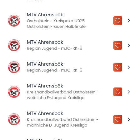
MTV Ahrensbök
Ostholstein - Kreispokal 2025
ZU „MEINE
Ostholstein Frauen Halbfinale
MTV Ahrensbök
ZU „MEINE
Region Jugend - mJC-RK-6
MTV Ahrensbök
ZU „MEINE
Region Jugend - mJC-RK-6
MTV Ahrensbök
Kreishandballverband Ostholstein -
ZU „MEINE
weibliche E-Jugend Kreisliga
MTV Ahrensbök
Kreishandballverband Ostholstein -
ZU „MEINE
männliche D-Jugend Kreisliga