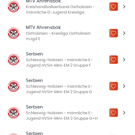
MTV Ahrensbök
Kreishandballverband Ostholstein -
ZU „MEINE
männliche D-Jugend Kreisliga
MTV Ahrensbök
Ostholstein - Kreisliga Ostholstein
ZU „MEINE
mJgd E
Serbien
Schleswig-Holstein - männliche E-
ZU „MEINE
Jugend HVSH-Mini-EM 2 Gruppe F
Serbien
Schleswig-Holstein - männliche E-
ZU „MEINE
Jugend HVSH-Mini-EM 2 Gruppe G
Serbien
Schleswig-Holstein - männliche E-
ZU „MEINE
Jugend HVSH-Mini-EM 3 Gruppe G+H
Serbien