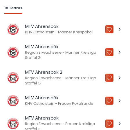
18
Teams
MTV Ahrensbök
ZU „MEINE
KHV Ostholstein - Männer Kreispokal
MTV Ahrensbök
Region Erwachsene - Männer Kreisliga
ZU „MEINE
Staffel G
MTV Ahrensbök 2
Region Erwachsene - Männer Kreisliga
ZU „MEINE
Staffel G
MTV Ahrensbök
ZU „MEINE
KHV Ostholstein - Frauen Pokalrunde
MTV Ahrensbök
Region Erwachsene - Frauen Kreisliga
ZU „MEINE
Staffel D