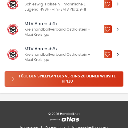
Schleswig-Holstein - männliche E-
ZU „MEINE
Jugend HVSH-Mini-EM 3 Platz 9-11
MTV Ahrensbök
Kreishandballverband Ostholstein -
ZU „MEINE
Maxi Kreisliga
MTV Ahrensbök
Kreishandballverband Ostholstein -
ZU „MEINE
Maxi Kreisliga
FÜGE DEN SPIELPLAN DES VEREINS ZU DEINER WEBSITE
HINZU
©
2026
Handball.net
Impressum
|
Datenschutz
|
Nutzungsbedingungen