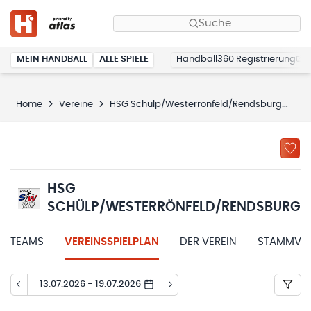
Suche
MEIN HANDBALL
ALLE SPIELE
Handball360 Registrierung
Home
Vereine
HSG Schülp/Westerrönfeld/Rendsburg
Sp
HSG
SCHÜLP/WESTERRÖNFELD/RENDSBURG
TEAMS
VEREINSSPIELPLAN
DER VEREIN
STAMMVER
13.07.2026 - 19.07.2026