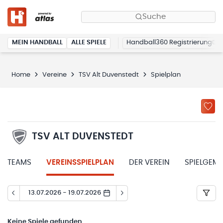
Suche
MEIN HANDBALL
ALLE SPIELE
Handball360 Registrierung
Home
Vereine
TSV Alt Duvenstedt
Spielplan
TSV ALT DUVENSTEDT
TEAMS
VEREINSSPIELPLAN
DER VEREIN
SPIELGEM
13.07.2026 - 19.07.2026
Keine
Spiele gefunden