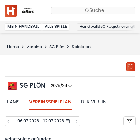
Suche
MEIN HANDBALL
ALLE SPIELE
Handball360 Registrierung
Home
Vereine
SG Plön
Spielplan
SG PLÖN
2025/26
TEAMS
VEREINSSPIELPLAN
DER VEREIN
06.07.2026 - 12.07.2026
Keine
Spiele gefunden