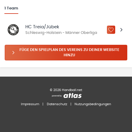
1
Team
HC Treia/Jübek
ZU „MEINE
Schleswig-Holstein - Männer Oberliga
FÜGE DEN SPIELPLAN DES VEREINS ZU DEINER WEBSITE
HINZU
©
2026
Handball.net
Impressum
|
Datenschutz
|
Nutzungsbedingungen