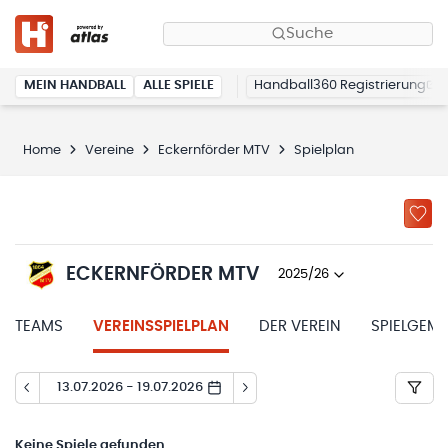
Suche
MEIN HANDBALL
ALLE SPIELE
Handball360 Registrierung
Home
Vereine
Eckernförder MTV
Spielplan
ECKERNFÖRDER MTV
2025/26
TEAMS
VEREINSSPIELPLAN
DER VEREIN
SPIELGEM
13.07.2026 - 19.07.2026
Keine
Spiele gefunden