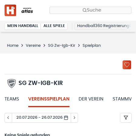
Suche
MEIN HANDBALL
ALLE SPIELE
Handball360 Registrierung
Home
Vereine
SG Zw-Igb-Kir
Spielplan
SG ZW-IGB-KIR
TEAMS
VEREINSSPIELPLAN
DER VEREIN
STAMMVER
20.07.2026 - 26.07.2026
Keine
Spiele gefunden