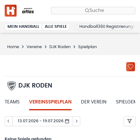
Suche
MEIN HANDBALL
ALLE SPIELE
Handball360 Registrierung
Home
Vereine
DJK Roden
Spielplan
DJK RODEN
TEAMS
VEREINSSPIELPLAN
DER VEREIN
SPIELGEM
13.07.2026 - 19.07.2026
Keine
Spiele gefunden