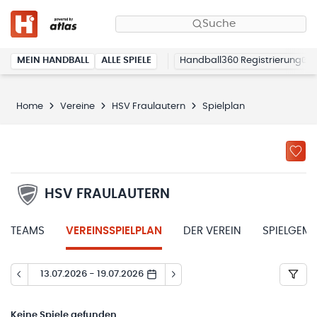
Suche
MEIN HANDBALL
ALLE SPIELE
Handball360 Registrierung
Home
Vereine
HSV Fraulautern
Spielplan
HSV FRAULAUTERN
TEAMS
VEREINSSPIELPLAN
DER VEREIN
SPIELGEM
13.07.2026 - 19.07.2026
Keine
Spiele gefunden