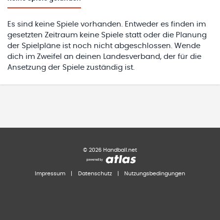
Es sind keine Spiele vorhanden. Entweder es finden im
gesetzten Zeitraum keine Spiele statt oder die Planung
der Spielpläne ist noch nicht abgeschlossen. Wende
dich im Zweifel an deinen Landesverband, der für die
Ansetzung der Spiele zuständig ist.
©
2026
Handball.net
Impressum
|
Datenschutz
|
Nutzungsbedingungen