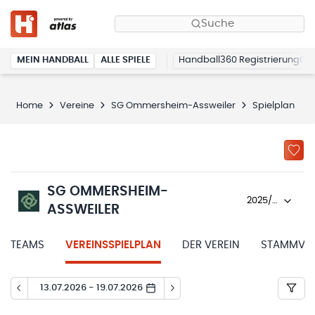
Suche
MEIN HANDBALL
ALLE SPIELE
Handball360 Registrierung
Home
Vereine
SG Ommersheim-Assweiler
Spielplan
SG OMMERSHEIM-
2025/26
ASSWEILER
TEAMS
VEREINSSPIELPLAN
DER VEREIN
STAMMVER
13.07.2026 - 19.07.2026