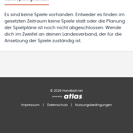
Es sind keine Spiele vorhanden. Entweder es finden im
gesetzten Zeitraum keine Spiele statt oder die Planung
der Spielpläne ist noch nicht abgeschlossen. Wende
dich im Zweifel an deinen Landesverband, der für die
Ansetzung der Spiele zuständig ist.
©
2026
Handball.net
Impressum
|
Datenschutz
|
Nutzungsbedingungen