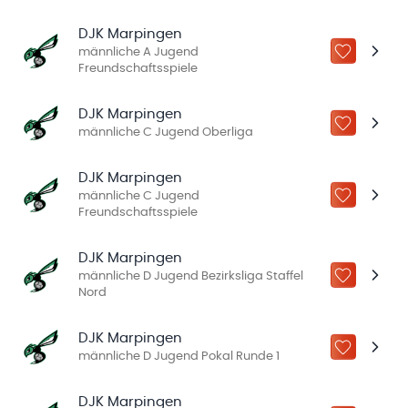
DJK Marpingen
männliche A Jugend
ZU „MEINE
Freundschaftsspiele
DJK Marpingen
ZU „MEINE
männliche C Jugend Oberliga
DJK Marpingen
männliche C Jugend
ZU „MEINE
Freundschaftsspiele
DJK Marpingen
männliche D Jugend Bezirksliga Staffel
ZU „MEINE
Nord
DJK Marpingen
ZU „MEINE
männliche D Jugend Pokal Runde 1
DJK Marpingen