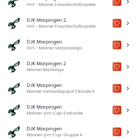
ZU „MEINE
HVS - Männer Freundschaftsspiele
DJK Marpingen 2
ZU „MEINE
HVS - Männer Freundschaftsspiele
DJK Marpingen
ZU „MEINE
HVS - Männer Verbandsliga
DJK Marpingen 2
ZU „MEINE
Männer Bezirksliga
DJK Marpingen
ZU „MEINE
Männer Verbandspokal 3.Runde A
DJK Marpingen
ZU „MEINE
Männer-pm-Cup-Endrunde
DJK Marpingen
ZU „MEINE
Männer-pm-Cup-Gruppe A