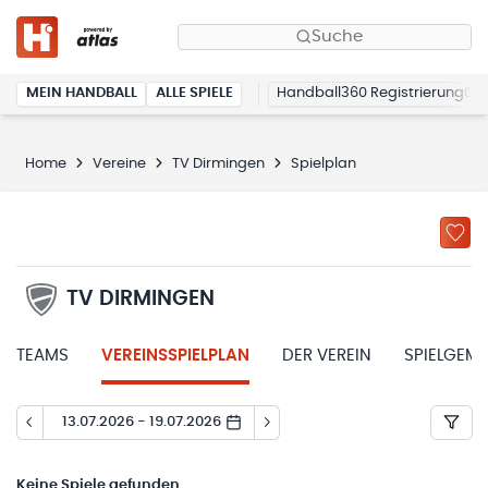
Suche
MEIN HANDBALL
ALLE SPIELE
Handball360 Registrierung
Home
Vereine
TV Dirmingen
Spielplan
TV DIRMINGEN
TEAMS
VEREINSSPIELPLAN
DER VEREIN
SPIELGEM
13.07.2026 - 19.07.2026
Keine
Spiele gefunden