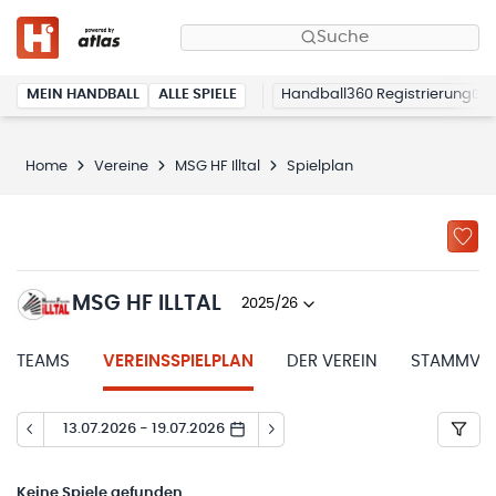
Suche
MEIN HANDBALL
ALLE SPIELE
Handball360 Registrierung
Home
Vereine
MSG HF Illtal
Spielplan
MSG HF ILLTAL
2025/26
TEAMS
VEREINSSPIELPLAN
DER VEREIN
STAMMVER
13.07.2026 - 19.07.2026
Keine
Spiele gefunden