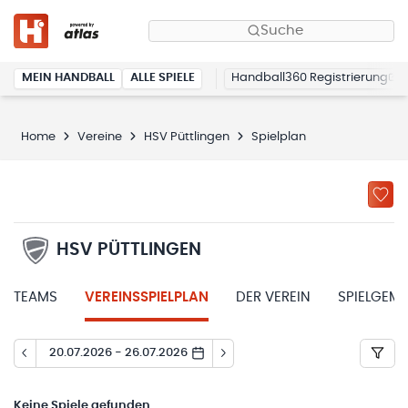
Suche
MEIN HANDBALL
ALLE SPIELE
Handball360 Registrierung
Home
Vereine
HSV Püttlingen
Spielplan
HSV PÜTTLINGEN
TEAMS
VEREINSSPIELPLAN
DER VEREIN
SPIELGEM
20.07.2026 - 26.07.2026
Keine
Spiele gefunden