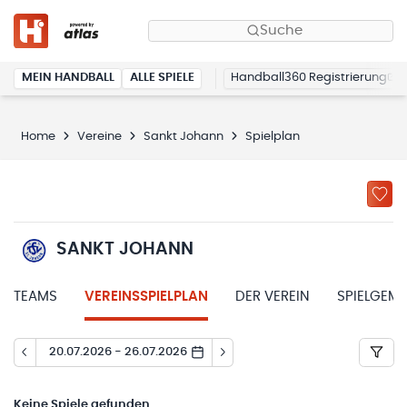
Suche
MEIN HANDBALL
ALLE SPIELE
Handball360 Registrierung
Home
Vereine
Sankt Johann
Spielplan
SANKT JOHANN
TEAMS
VEREINSSPIELPLAN
DER VEREIN
SPIELGEM
20.07.2026 - 26.07.2026
Keine
Spiele gefunden