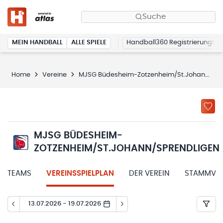
Suche
MEIN HANDBALL
ALLE SPIELE
Handball360 Registrierung
Home
Vereine
MJSG Büdesheim-Zotzenheim/St.Johann/Sprendligen
MJSG BÜDESHEIM-
ZOTZENHEIM/ST.JOHANN/SPRENDLIGEN
TEAMS
VEREINSSPIELPLAN
DER VEREIN
STAMMVER
13.07.2026 - 19.07.2026