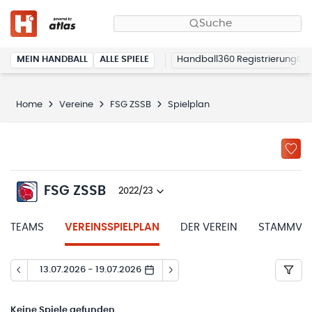
Suche
MEIN HANDBALL
ALLE SPIELE
Handball360 Registrierung
Home
Vereine
FSG ZSSB
Spielplan
FSG ZSSB
2022/23
TEAMS
VEREINSSPIELPLAN
DER VEREIN
STAMMVER
13.07.2026 - 19.07.2026
Keine
Spiele gefunden