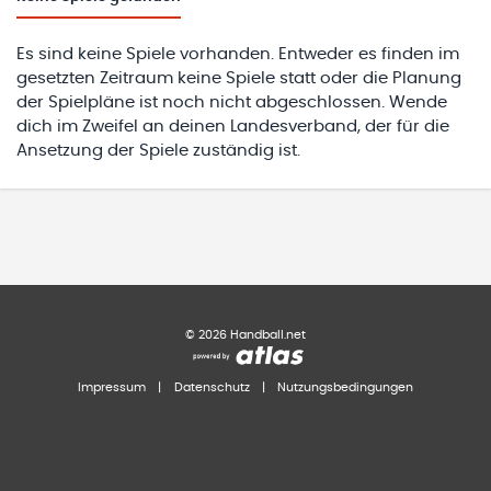
Es sind keine Spiele vorhanden. Entweder es finden im
gesetzten Zeitraum keine Spiele statt oder die Planung
der Spielpläne ist noch nicht abgeschlossen. Wende
dich im Zweifel an deinen Landesverband, der für die
Ansetzung der Spiele zuständig ist.
©
2026
Handball.net
Impressum
|
Datenschutz
|
Nutzungsbedingungen