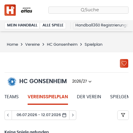
Suche
MEIN HANDBALL
ALLE SPIELE
Handball360 Registrierung
Home
Vereine
HC Gonsenheim
Spielplan
HC GONSENHEIM
2026/27
TEAMS
VEREINSSPIELPLAN
DER VEREIN
SPIELGEM
06.07.2026 - 12.07.2026
Keine
Spiele gefunden