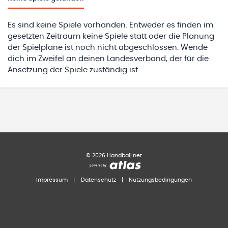
Es sind keine Spiele vorhanden. Entweder es finden im
gesetzten Zeitraum keine Spiele statt oder die Planung
der Spielpläne ist noch nicht abgeschlossen. Wende
dich im Zweifel an deinen Landesverband, der für die
Ansetzung der Spiele zuständig ist.
©
2026
Handball.net
Impressum
|
Datenschutz
|
Nutzungsbedingungen