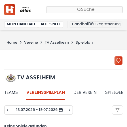
Suche
MEIN HANDBALL
ALLE SPIELE
Handball360 Registrierung
Home
Vereine
TV Asselheim
Spielplan
TV ASSELHEIM
TEAMS
VEREINSSPIELPLAN
DER VEREIN
SPIELGEM
13.07.2026 - 19.07.2026
Keine
Spiele gefunden