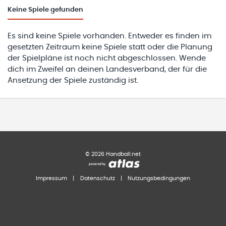
Keine
Spiele gefunden
Es sind keine Spiele vorhanden. Entweder es finden im
gesetzten Zeitraum keine Spiele statt oder die Planung
der Spielpläne ist noch nicht abgeschlossen. Wende
dich im Zweifel an deinen Landesverband, der für die
Ansetzung der Spiele zuständig ist.
©
2026
Handball.net
Impressum
|
Datenschutz
|
Nutzungsbedingungen