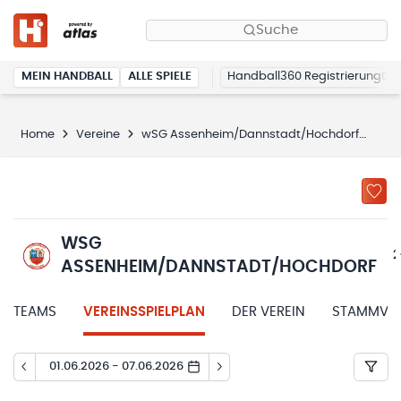
Suche
MEIN HANDBALL
ALLE SPIELE
Handball360 Registrierung
Home
Vereine
wSG Assenheim/Dannstadt/Hochdorf
Spi
WSG
2
ASSENHEIM/DANNSTADT/HOCHDORF
TEAMS
VEREINSSPIELPLAN
DER VEREIN
STAMMVER
01.06.2026 - 07.06.2026