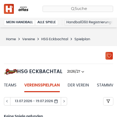
Suche
MEIN HANDBALL
ALLE SPIELE
Handball360 Registrierung
Home
Vereine
HSG Eckbachtal
Spielplan
HSG ECKBACHTAL
2026/27
TEAMS
VEREINSSPIELPLAN
DER VEREIN
STAMMVER
13.07.2026 - 19.07.2026
Keine
Spiele gefunden