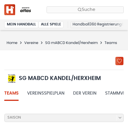
Suche
MEIN HANDBALL
ALLE SPIELE
Handball360 Registrierung
Home
Vereine
SG mABCD Kandel/Herxheim
Teams
SG MABCD KANDEL/HERXHEIM
TEAMS
VEREINSSPIELPLAN
DER VEREIN
STAMMVER
SAISON