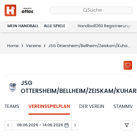
Suche
MEIN HANDBALL
ALLE SPIELE
Handball360 Registrierung
Home
Vereine
JSG Ottersheim/Bellheim/Zeiskam/Kuhardt
JSG
OTTERSHEIM/BELLHEIM/ZEISKAM/KUHA
TEAMS
VEREINSSPIELPLAN
DER VEREIN
STAMMVER
08.06.2026 - 14.06.2026