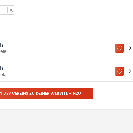
ch
ZU „M
iele
ch
ZU „M
iele
N DES VEREINS ZU DEINER WEBSITE HINZU