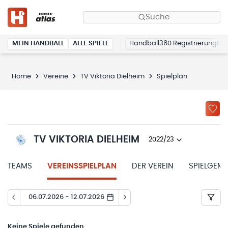
Suche
MEIN HANDBALL
ALLE SPIELE
Handball360 Registrierung
Home
Vereine
TV Viktoria Dielheim
Spielplan
TV VIKTORIA DIELHEIM
2022/23
TEAMS
VEREINSSPIELPLAN
DER VEREIN
SPIELGEM
06.07.2026 - 12.07.2026
Keine
Spiele gefunden