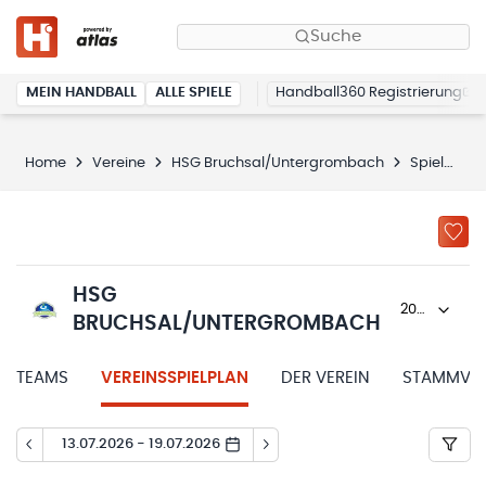
Suche
MEIN HANDBALL
ALLE SPIELE
Handball360 Registrierung
Home
Vereine
HSG Bruchsal/Untergrombach
Spielplan
HSG
2026/27
BRUCHSAL/UNTERGROMBACH
TEAMS
VEREINSSPIELPLAN
DER VEREIN
STAMMVER
13.07.2026 - 19.07.2026