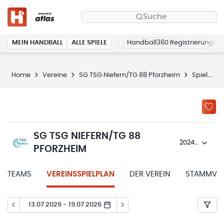
Suche
MEIN HANDBALL
ALLE SPIELE
Handball360 Registrierung
Home
Vereine
SG TSG Niefern/TG 88 Pforzheim
Spielplan
SG TSG NIEFERN/TG 88
2024/25
PFORZHEIM
TEAMS
VEREINSSPIELPLAN
DER VEREIN
STAMMVER
13.07.2026 - 19.07.2026