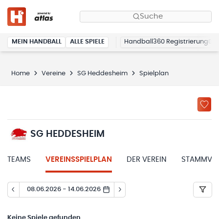
Suche
MEIN HANDBALL
ALLE SPIELE
Handball360 Registrierung
Home
Vereine
SG Heddesheim
Spielplan
SG HEDDESHEIM
TEAMS
VEREINSSPIELPLAN
DER VEREIN
STAMMVER
08.06.2026 - 14.06.2026
Keine
Spiele gefunden