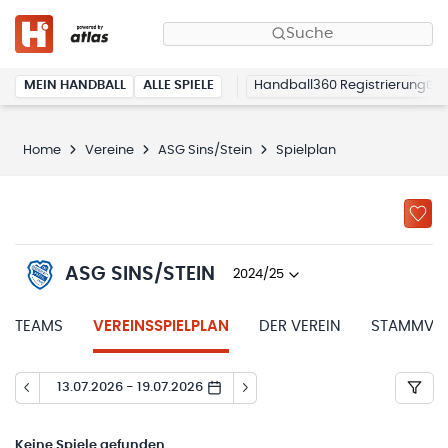
Suche
MEIN HANDBALL
ALLE SPIELE
Handball360 Registrierung
Home
Vereine
ASG Sins/Stein
Spielplan
ASG SINS/STEIN
2024/25
TEAMS
VEREINSSPIELPLAN
DER VEREIN
STAMMVER
13.07.2026 - 19.07.2026
Keine
Spiele gefunden