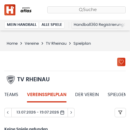
Suche
MEIN HANDBALL
ALLE SPIELE
Handball360 Registrierung
Home
Vereine
TV Rheinau
Spielplan
TV RHEINAU
TEAMS
VEREINSSPIELPLAN
DER VEREIN
SPIELGEM
13.07.2026 - 19.07.2026
Keine
Spiele gefunden