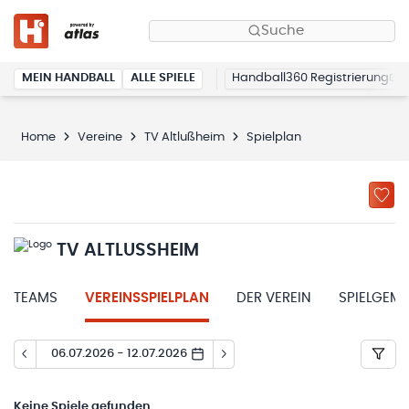
Suche
MEIN HANDBALL
ALLE SPIELE
Handball360 Registrierung
Home
Vereine
TV Altlußheim
Spielplan
TV ALTLUSSHEIM
TEAMS
VEREINSSPIELPLAN
DER VEREIN
SPIELGEM
06.07.2026 - 12.07.2026
Keine
Spiele gefunden