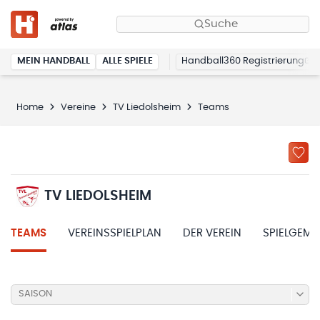
Suche
MEIN HANDBALL
ALLE SPIELE
Handball360 Registrierung
Home
Vereine
TV Liedolsheim
Teams
TV LIEDOLSHEIM
TEAMS
VEREINSSPIELPLAN
DER VEREIN
SPIELGEME
SAISON