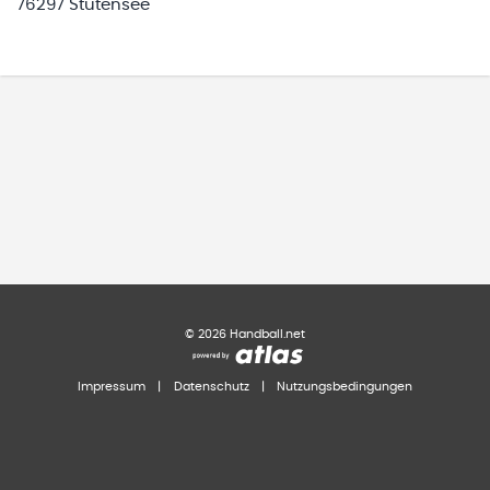
76297 Stutensee
©
2026
Handball.net
Impressum
|
Datenschutz
|
Nutzungsbedingungen