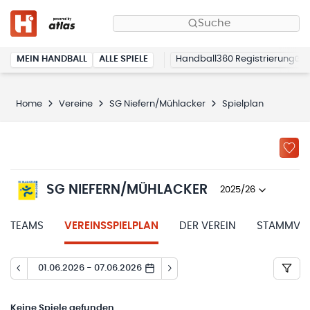
Suche
MEIN HANDBALL
ALLE SPIELE
Handball360 Registrierung
Home
Vereine
SG Niefern/Mühlacker
Spielplan
SG NIEFERN/MÜHLACKER
2025/26
TEAMS
VEREINSSPIELPLAN
DER VEREIN
STAMMVER
01.06.2026 - 07.06.2026
Keine
Spiele gefunden