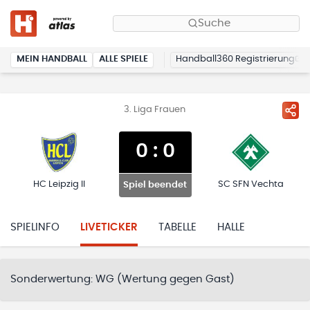
Suche
MEIN HANDBALL
ALLE SPIELE
Handball360 Registrierung
3. Liga Frauen
0
:
0
HC Leipzig II
SC SFN Vechta
Spiel beendet
SPIELINFO
LIVETICKER
TABELLE
HALLE
Sonderwertung:
WG (Wertung gegen Gast)