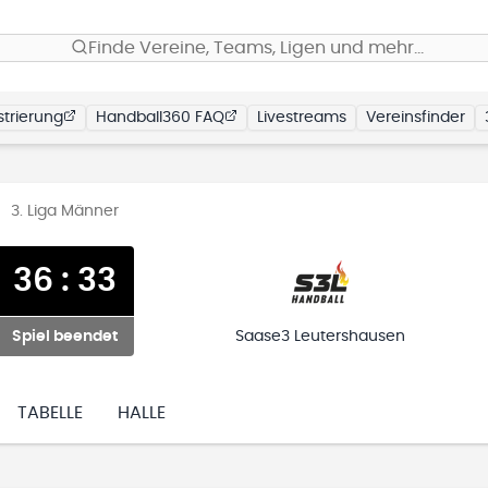
Finde Vereine, Teams, Ligen und mehr…
trierung
Handball360 FAQ
Livestreams
Vereinsfinder
3. Liga Männer
36
:
33
Spiel beendet
Saase3 Leutershausen
TABELLE
HALLE