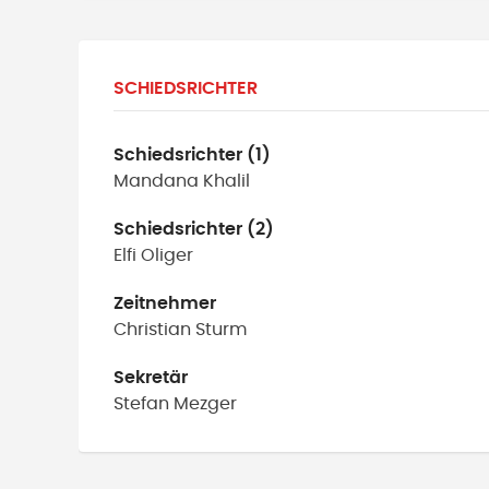
SCHIEDSRICHTER
Schiedsrichter (1)
Mandana
Khalil
Schiedsrichter (2)
Elfi
Oliger
Zeitnehmer
Christian
Sturm
Sekretär
Stefan
Mezger