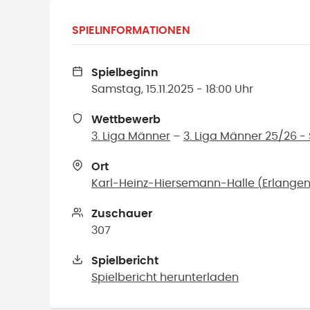
SPIELINFORMATIONEN
Spielbeginn
Samstag, 15.11.2025 - 18:00 Uhr
Wettbewerb
3. Liga Männer
–
3. Liga Männer 25/26 - 
Ort
Karl-Heinz-Hiersemann-Halle
(
Erlange
Zuschauer
307
Spielbericht
Spielbericht herunterladen