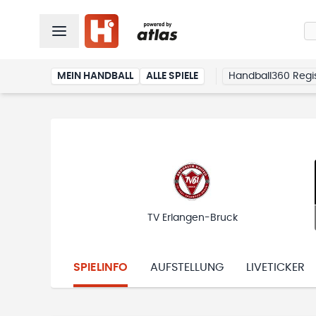
MEIN HANDBALL
ALLE SPIELE
Handball360 Regis
TV Erlangen-Bruck
SPIELINFO
AUFSTELLUNG
LIVETICKER