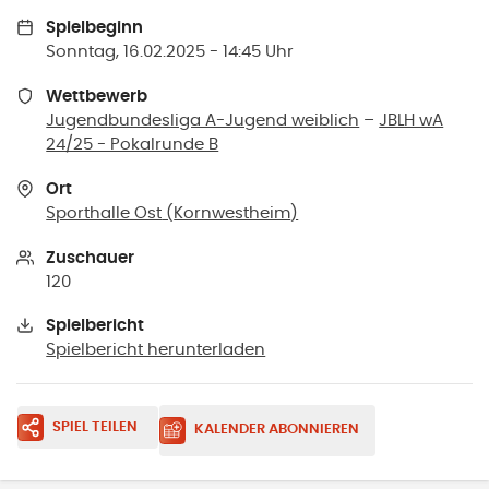
Spielbeginn
Sonntag, 16.02.2025 - 14:45 Uhr
Wettbewerb
Jugendbundesliga A-Jugend weiblich
–
JBLH wA
24/25 - Pokalrunde B
Ort
Sporthalle Ost
(
Kornwestheim
)
Zuschauer
120
Spielbericht
Spielbericht herunterladen
SPIEL TEILEN
KALENDER ABONNIEREN