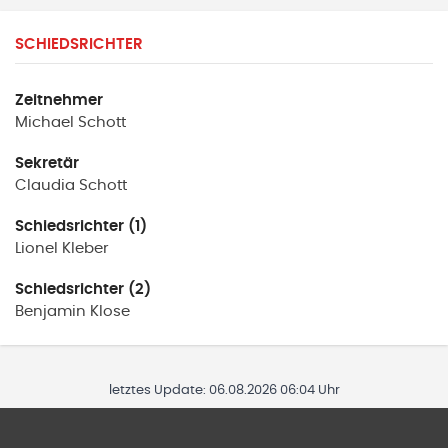
SCHIEDSRICHTER
Zeitnehmer
Michael
Schott
Sekretär
Claudia
Schott
Schiedsrichter (1)
Lionel
Kleber
Schiedsrichter (2)
Benjamin
Klose
letztes Update:
06.08.2026 06:04 Uhr