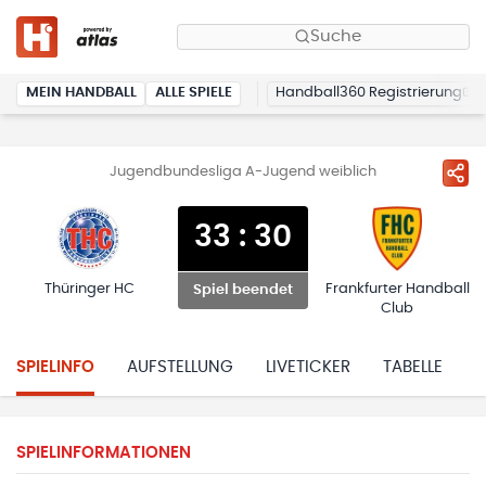
Suche
MEIN HANDBALL
ALLE SPIELE
Handball360 Registrierung
Jugendbundesliga A-Jugend weiblich
33
:
30
Thüringer HC
Frankfurter Handball
Spiel beendet
Club
SPIELINFO
AUFSTELLUNG
LIVETICKER
TABELLE
H
SPIELINFORMATIONEN