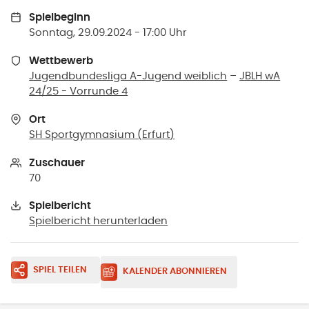
Spielbeginn
Sonntag, 29.09.2024 - 17:00 Uhr
Wettbewerb
Jugendbundesliga A-Jugend weiblich
–
JBLH wA
24/25 - Vorrunde 4
Ort
SH Sportgymnasium
(
Erfurt
)
Zuschauer
70
Spielbericht
Spielbericht herunterladen
SPIEL TEILEN
KALENDER ABONNIEREN