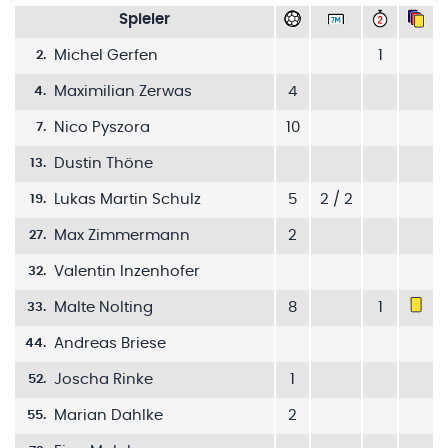
Spieler
Michel Gerfen
1
2
.
Maximilian Zerwas
4
4
.
Nico Pyszora
10
7
.
Dustin Thöne
13
.
Lukas Martin Schulz
5
2 / 2
19
.
Max Zimmermann
2
27
.
Valentin Inzenhofer
32
.
Malte Nolting
8
1
33
.
Andreas Briese
44
.
Joscha Rinke
1
52
.
Marian Dahlke
2
55
.