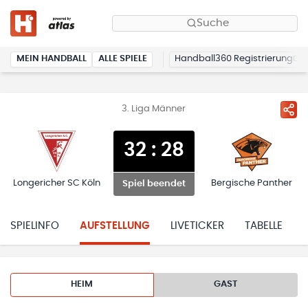
Suche
MEIN HANDBALL
ALLE SPIELE
Handball360 Registrierung
3. Liga Männer
32
:
28
Longericher SC Köln
Bergische Panther
Spiel beendet
SPIELINFO
AUFSTELLUNG
LIVETICKER
TABELLE
HEIM
GAST