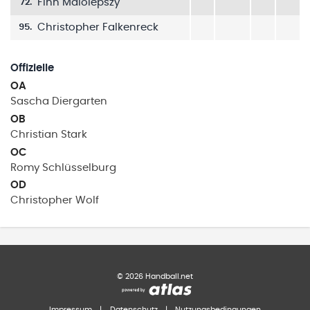
Finn Malolepszy
72
.
Christopher Falkenreck
95
.
Offizielle
OA
Sascha
Diergarten
OB
Christian
Stark
OC
Romy
Schlüsselburg
OD
Christopher
Wolf
©
2026
Handball.net
Impressum
|
Datenschutz
|
Nutzungsbedingungen