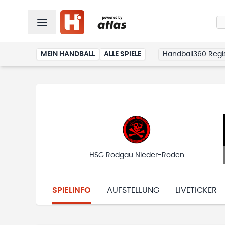
MEIN HANDBALL
ALLE SPIELE
Handball360 Regis
HSG Rodgau Nieder-Roden
SPIELINFO
AUFSTELLUNG
LIVETICKER