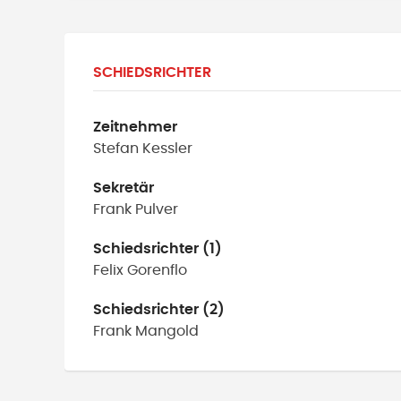
SCHIEDSRICHTER
Zeitnehmer
Stefan
Kessler
Sekretär
Frank
Pulver
Schiedsrichter (1)
Felix
Gorenflo
Schiedsrichter (2)
Frank
Mangold