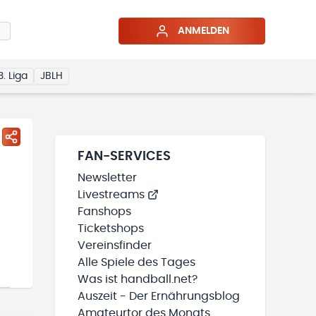
ANMELDEN
3. Liga
JBLH
FAN-SERVICES
Newsletter
Livestreams
Fanshops
Ticketshops
Vereinsfinder
Alle Spiele des Tages
Was ist handball.net?
Auszeit - Der Ernährungsblog
Amateurtor des Monats