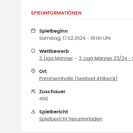
SPIELINFORMATIONEN
Spielbeginn
Samstag, 17.02.2024 - 19:00 Uhr
Wettbewerb
3. Liga Männer
–
3. Liga Männer 23/24 - 
Ort
Pommernhalle
(
Seebad Ahlbeck
)
Zuschauer
406
Spielbericht
Spielbericht herunterladen