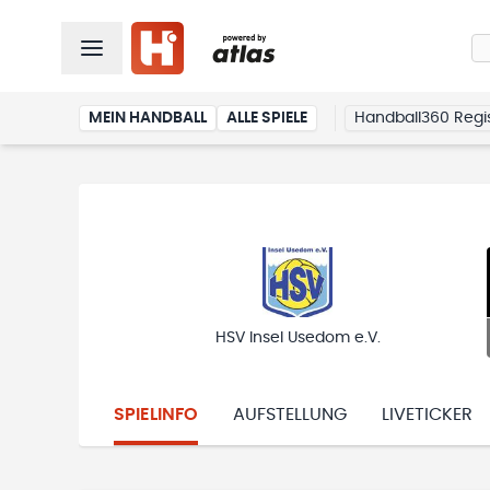
MEIN HANDBALL
ALLE SPIELE
Handball360 Regis
HSV Insel Usedom e.V.
SPIELINFO
AUFSTELLUNG
LIVETICKER