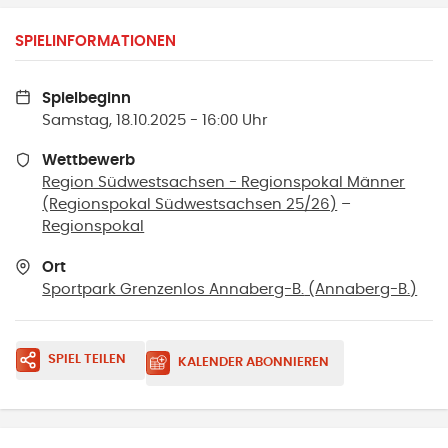
SPIELINFORMATIONEN
Spielbeginn
Samstag, 18.10.2025 - 16:00 Uhr
Wettbewerb
Region Südwestsachsen - Regionspokal Männer
(Regionspokal Südwestsachsen 25/26)
–
Regionspokal
Ort
Sportpark Grenzenlos Annaberg-B.
(
Annaberg-B.
)
SPIEL TEILEN
KALENDER ABONNIEREN