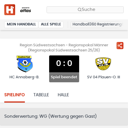
Suche
MEIN HANDBALL
ALLE SPIELE
Handball360 Registrierung
Region Südwestsachsen - Regionspokal Männer
(Regionspokal Südwestsachsen 25/26)
0
:
0
HC Annaberg-B.
SV 04 Plauen-O. III
Spiel beendet
SPIELINFO
TABELLE
HALLE
Sonderwertung:
WG (Wertung gegen Gast)